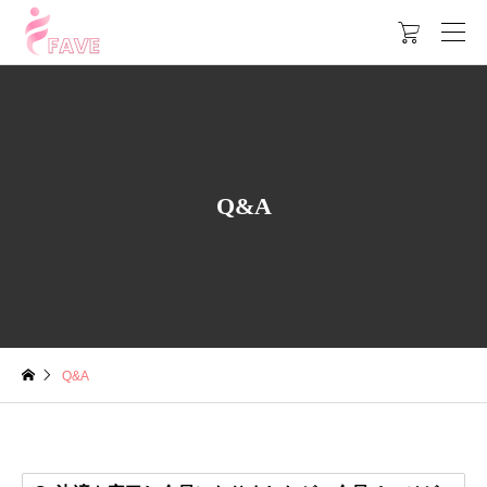

Q&A
Q&A